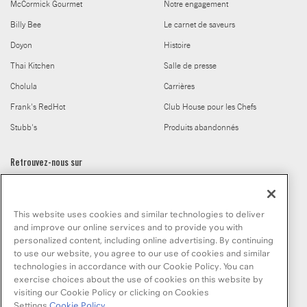
McCormick Gourmet
Notre engagement
Billy Bee
Le carnet de saveurs
Doyon
Histoire
Thai Kitchen
Salle de presse
Cholula
Carrières
Frank's RedHot
Club House pour les Chefs
Stubb's
Produits abandonnés
Retrouvez-nous sur
This website uses cookies and similar technologies to deliver
and improve our online services and to provide you with
personalized content, including online advertising. By continuing
to use our website, you agree to our use of cookies and similar
© McCormick & Company, Inc. 2026
technologies in accordance with our Cookie Policy. You can
exercise choices about the use of cookies on this website by
visiting our Cookie Policy or clicking on Cookies
Settings.
Cookie Policy