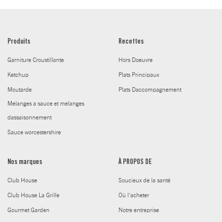
Produits
Recettes
Garniture Croustillante
Hors Doeuvre
Ketchup
Plats Principaux
Moutarde
Plats Daccompagnement
Melanges a sauce et melanges
dassaisonnement
Sauce worcestershire
Nos marques
À PROPOS DE
Club House
Soucieux de la santé
Club House La Grille
Où l'acheter
Gourmet Garden
Notre entreprise