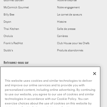
Gourmet Garden
Notre entreprise
McCormick Gourmet
Notre engagement
Billy Bee
Le carnet de saveurs
Doyon
Histoire
Thai Kitchen
Salle de presse
Cholula
Carrières
Frank's RedHot
Club House pour les Chefs
Stubb's
Produits abandonnés
Retrouvez-nous sur
This website uses cookies and similar technologies to deliver
and improve our online services and to provide you with
personalized content, including online advertising. By continuing
to use our website, you agree to our use of cookies and similar
© McCormick & Company, Inc. 2026
technologies in accordance with our Cookie Policy. You can
exercise choices about the use of cookies on this website by