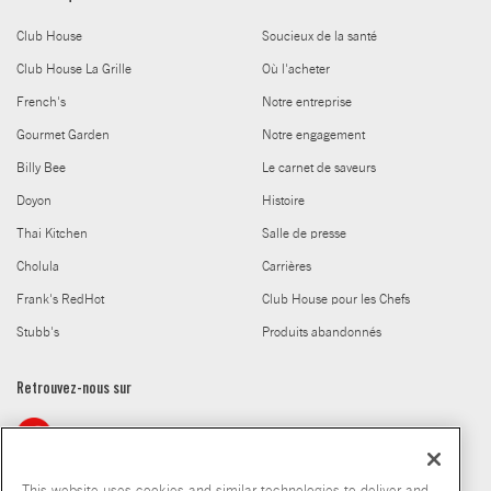
Club House
Soucieux de la santé
Club House La Grille
Où l'acheter
French's
Notre entreprise
Gourmet Garden
Notre engagement
Billy Bee
Le carnet de saveurs
Doyon
Histoire
Thai Kitchen
Salle de presse
Cholula
Carrières
Frank's RedHot
Club House pour les Chefs
Stubb's
Produits abandonnés
Retrouvez-nous sur