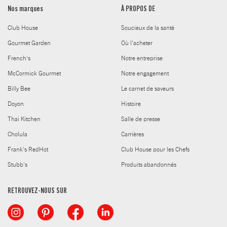
Nos marques
À PROPOS DE
Club House
Soucieux de la santé
Gourmet Garden
Où l'acheter
French's
Notre entreprise
McCormick Gourmet
Notre engagement
Billy Bee
Le carnet de saveurs
Doyon
Histoire
Thai Kitchen
Salle de presse
Cholula
Carrières
Frank's RedHot
Club House pour les Chefs
Stubb's
Produits abandonnés
RETROUVEZ-NOUS SUR