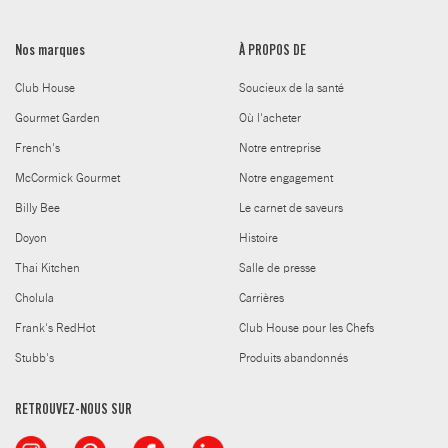
Nos marques
À PROPOS DE
Club House
Soucieux de la santé
Gourmet Garden
Où l'acheter
French's
Notre entreprise
McCormick Gourmet
Notre engagement
Billy Bee
Le carnet de saveurs
Doyon
Histoire
Thai Kitchen
Salle de presse
Cholula
Carrières
Frank's RedHot
Club House pour les Chefs
Stubb's
Produits abandonnés
RETROUVEZ-NOUS SUR