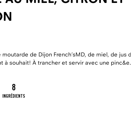
ON
 moutarde de Dijon French’sMD, de miel, de jus d
ant à souhait! À trancher et servir avec une pinc&e
.
8
INGRÉDIENTS