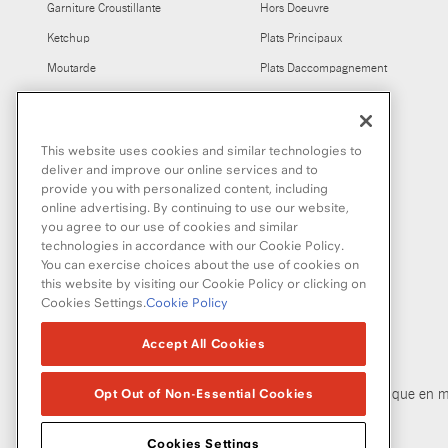
Garniture Croustillante
Hors Doeuvre
Ketchup
Plats Principaux
Moutarde
Plats Daccompagnement
Melanges a sauce et melanges
dassaisonnement
This website uses cookies and similar technologies to
Sauce worcestershire
deliver and improve our online services and to
provide you with personalized content, including
online advertising. By continuing to use our website,
you agree to our use of cookies and similar
technologies in accordance with our Cookie Policy.
You can exercise choices about the use of cookies on
this website by visiting our Cookie Policy or clicking on
Cookies Settings.
Cookie Policy
© McCormick & Company, Inc. 2026
Accept All Cookies
Opt Out of Non-Essential Cookies
Politique de confidentialité
Modalités d’utilisation
Politique en m
Cookies Settings