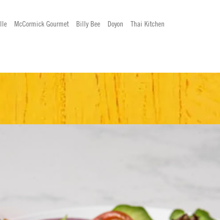
lle
McCormick Gourmet
Billy Bee
Doyon
Thai Kitchen