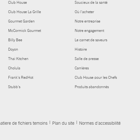
Club House
Soucieux de la santé
Club House La Grille
Où l'acheter
Gourmet Garden
Notre entreprise
McCormick Gourmet
Notre engagement
Billy Bee
Le carnet de saveurs
Doyon
Histoire
Thai Kitchen
Salle de presse
Cholula
Carrières
Frank's RedHot
Club House pour les Chefs
Stubb's
Produits abandonnés
atiere de fichiers temoins
Plan du site
Normes d'accessibilité