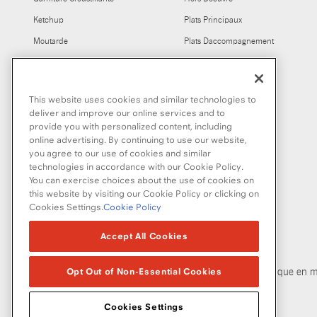
Ketchup
Plats Principaux
Moutarde
Plats Daccompagnement
Melanges a sauce et melanges
dassaisonnement
This website uses cookies and similar technologies to
Sauce worcestershire
deliver and improve our online services and to
provide you with personalized content, including
online advertising. By continuing to use our website,
you agree to our use of cookies and similar
technologies in accordance with our Cookie Policy.
You can exercise choices about the use of cookies on
this website by visiting our Cookie Policy or clicking on
Cookies Settings.
Cookie Policy
© McCormick & Company, Inc. 2026
Accept All Cookies
Opt Out of Non-Essential Cookies
Politique de confidentialité
Modalités d’utilisation
Politique en m
Cookies Settings