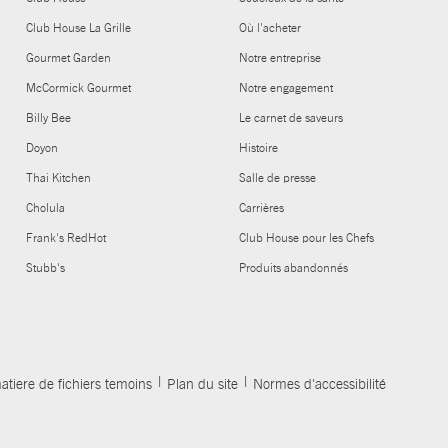
Club House La Grille
Où l'acheter
Gourmet Garden
Notre entreprise
McCormick Gourmet
Notre engagement
Billy Bee
Le carnet de saveurs
Doyon
Histoire
Thai Kitchen
Salle de presse
Cholula
Carrières
Frank's RedHot
Club House pour les Chefs
Stubb's
Produits abandonnés
atiere de fichiers temoins
Plan du site
Normes d'accessibilité