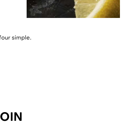
four simple.
SOIN