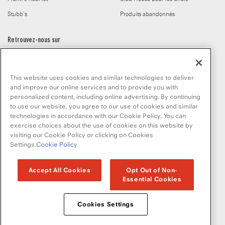
Stubb's
Produits abandonnés
Retrouvez-nous sur
This website uses cookies and similar technologies to deliver
and improve our online services and to provide you with
personalized content, including online advertising. By continuing
to use our website, you agree to our use of cookies and similar
© McCormick & Company, Inc. 2026
technologies in accordance with our Cookie Policy. You can
exercise choices about the use of cookies on this website by
visiting our Cookie Policy or clicking on Cookies
Settings.
Cookie Policy
Politique de confidentialité
Modalités d’utilisation
Politique en matiere de fichiers temoins
Plan du site
Accept All Cookies
Opt Out of Non-
Essential Cookies
Normes d'accessibilité
Cookies Settings