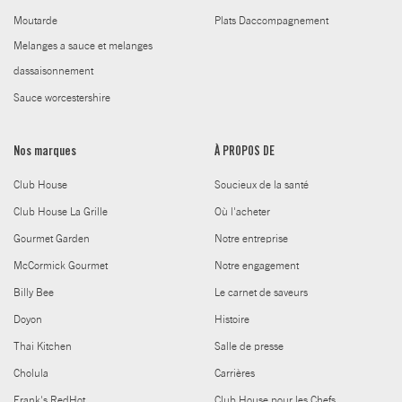
Moutarde
Plats Daccompagnement
Melanges a sauce et melanges
dassaisonnement
Sauce worcestershire
Nos marques
À PROPOS DE
Club House
Soucieux de la santé
Club House La Grille
Où l'acheter
Gourmet Garden
Notre entreprise
McCormick Gourmet
Notre engagement
Billy Bee
Le carnet de saveurs
Doyon
Histoire
Thai Kitchen
Salle de presse
Cholula
Carrières
Frank's RedHot
Club House pour les Chefs