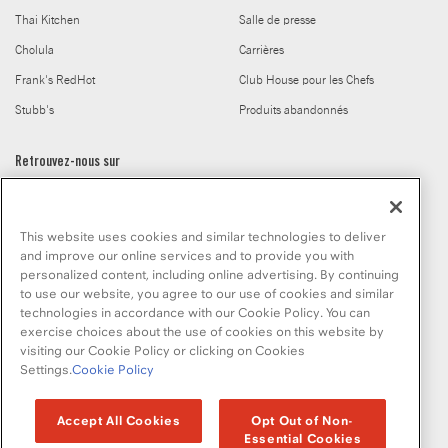
Thai Kitchen
Salle de presse
Cholula
Carrières
Frank's RedHot
Club House pour les Chefs
Stubb's
Produits abandonnés
Retrouvez-nous sur
This website uses cookies and similar technologies to deliver
and improve our online services and to provide you with
personalized content, including online advertising. By continuing
to use our website, you agree to our use of cookies and similar
© McCormick & Company, Inc. 2026
technologies in accordance with our Cookie Policy. You can
exercise choices about the use of cookies on this website by
visiting our Cookie Policy or clicking on Cookies
Settings.
Cookie Policy
Politique de confidentialité
Modalités d’utilisation
Politique en matiere de fichiers temoins
Plan du site
Accept All Cookies
Opt Out of Non-
Essential Cookies
Normes d'accessibilité