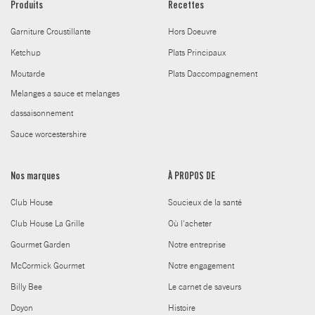
Produits
Recettes
Garniture Croustillante
Hors Doeuvre
Ketchup
Plats Principaux
Moutarde
Plats Daccompagnement
Melanges a sauce et melanges
dassaisonnement
Sauce worcestershire
Nos marques
À PROPOS DE
Club House
Soucieux de la santé
Club House La Grille
Où l'acheter
Gourmet Garden
Notre entreprise
McCormick Gourmet
Notre engagement
Billy Bee
Le carnet de saveurs
Doyon
Histoire