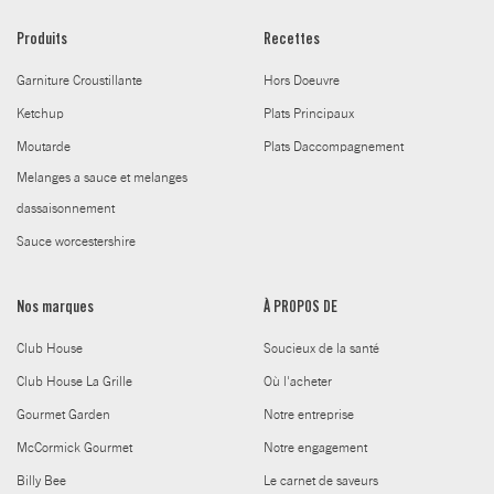
Produits
Recettes
Garniture Croustillante
Hors Doeuvre
Ketchup
Plats Principaux
Moutarde
Plats Daccompagnement
Melanges a sauce et melanges
dassaisonnement
Sauce worcestershire
Nos marques
À PROPOS DE
Club House
Soucieux de la santé
Club House La Grille
Où l'acheter
Gourmet Garden
Notre entreprise
McCormick Gourmet
Notre engagement
Billy Bee
Le carnet de saveurs