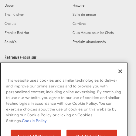
Doyon
Histoire
Thai Kitchen
Salle de presse
Cholula
Carrières
Frank's RedHot
Club House pour les Chefs
Stubb's
Produits abandonnés
Retrouvez-nous sur
This website uses cookies and similar technologies to deliver
and improve our online services and to provide you with
personalized content, including online advertising. By continuing
to use our website, you agree to our use of cookies and similar
© McCormick & Company, Inc. 2026
technologies in accordance with our Cookie Policy. You can
exercise choices about the use of cookies on this website by
visiting our Cookie Policy or clicking on Cookies
Settings.
Cookie Policy
Politique de confidentialité
Modalités d’utilisation
Politique en matiere de fichiers temoins
Plan du site