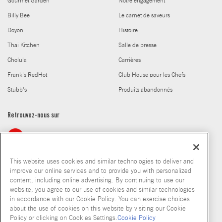
Gourmet Garden
Notre engagement
Billy Bee
Le carnet de saveurs
Doyon
Histoire
Thai Kitchen
Salle de presse
Cholula
Carrières
Frank's RedHot
Club House pour les Chefs
Stubb's
Produits abandonnés
Retrouvez-nous sur
This website uses cookies and similar technologies to deliver and
improve our online services and to provide you with personalized
content, including online advertising. By continuing to use our
© McCormick & Company, Inc. 2026
website, you agree to our use of cookies and similar technologies
in accordance with our Cookie Policy. You can exercise choices
about the use of cookies on this website by visiting our Cookie
Policy or clicking on Cookies Settings.
Cookie Policy