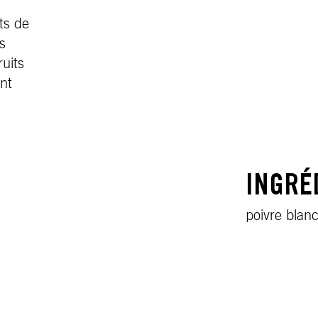
ats de
s
ruits
nt
INGRÉ
poivre blanc