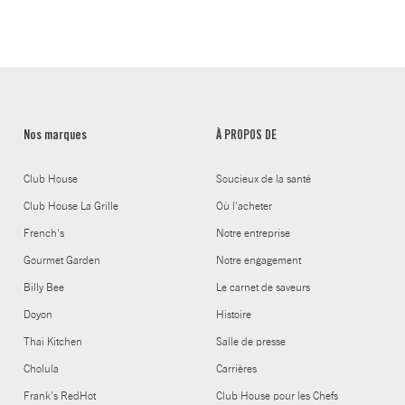
Nos marques
À PROPOS DE
Club House
Soucieux de la santé
Club House La Grille
Où l'acheter
French's
Notre entreprise
Gourmet Garden
Notre engagement
Billy Bee
Le carnet de saveurs
Doyon
Histoire
Thai Kitchen
Salle de presse
Cholula
Carrières
Frank's RedHot
Club House pour les Chefs