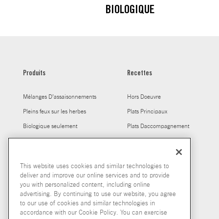
BIOLOGIQUE
Produits
Recettes
Mélanges D’assaisonnements
Hors Doeuvre
Pleins feux sur les herbes
Plats Principaux
Biologique seulement
Plats Daccompagnement
Mélanges à Sauce
Les épices, tout simplement
This website uses cookies and similar technologies to
Bouillon
deliver and improve our online services and to provide
you with personalized content, including online
advertising. By continuing to use our website, you agree
to our use of cookies and similar technologies in
accordance with our Cookie Policy. You can exercise