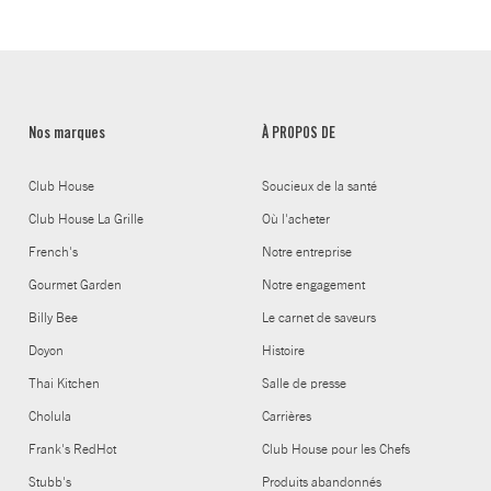
Nos marques
À PROPOS DE
Club House
Soucieux de la santé
Club House La Grille
Où l'acheter
French's
Notre entreprise
Gourmet Garden
Notre engagement
Billy Bee
Le carnet de saveurs
Doyon
Histoire
Thai Kitchen
Salle de presse
Cholula
Carrières
Frank's RedHot
Club House pour les Chefs
Stubb's
Produits abandonnés