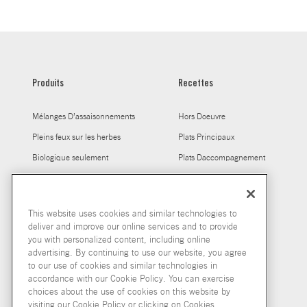
Produits
Recettes
Mélanges D’assaisonnements
Hors Doeuvre
Pleins feux sur les herbes
Plats Principaux
Biologique seulement
Plats Daccompagnement
Mélanges à Sauce
Les épices, tout simplement
This website uses cookies and similar technologies to
Bouillon
deliver and improve our online services and to provide
you with personalized content, including online
advertising. By continuing to use our website, you agree
to our use of cookies and similar technologies in
accordance with our Cookie Policy. You can exercise
choices about the use of cookies on this website by
visiting our Cookie Policy or clicking on Cookies