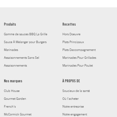
Produits
Recettes
Gamme de sauces BBQ La Grille
Hors Doeuvre
Sauce À Melanger pour Burgers
Plats Principaux
Marinades
Plats Daccompagnement
Assaisonnements Sans Sel
Marinades Pour Grillades
Assaisonnements
Marinades Pour Poulet
Nos marques
À PROPOS DE
Club House
Soucieux de la santé
Gourmet Garden
Où l'acheter
French's
Notre entreprise
McCormick Gourmet
Notre engagement