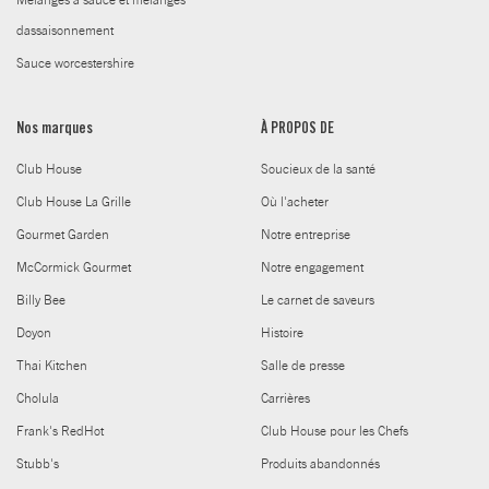
dassaisonnement
Sauce worcestershire
Nos marques
À PROPOS DE
Club House
Soucieux de la santé
Club House La Grille
Où l'acheter
Gourmet Garden
Notre entreprise
McCormick Gourmet
Notre engagement
Billy Bee
Le carnet de saveurs
Doyon
Histoire
Thai Kitchen
Salle de presse
Cholula
Carrières
Frank's RedHot
Club House pour les Chefs
Stubb's
Produits abandonnés