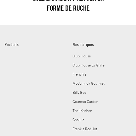
FORME DE RUCHE
Produits
Nos marques
Club House
Club House La Grille
French's
McCormick Gourmet
Billy Bee
Gourmet Garden
Thai Kitchen
Cholula
Frank's RedHot