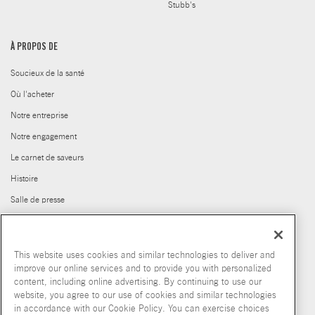
Stubb's
À PROPOS DE
Soucieux de la santé
Où l'acheter
Notre entreprise
Notre engagement
Le carnet de saveurs
Histoire
Salle de presse
Carrières
Club House pour les Chefs
This website uses cookies and similar technologies to deliver and
Produits abandonnés
improve our online services and to provide you with personalized
content, including online advertising. By continuing to use our
© McCormick & Company, Inc. 2026
website, you agree to our use of cookies and similar technologies
in accordance with our Cookie Policy. You can exercise choices