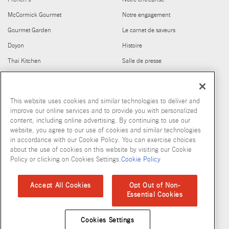
McCormick Gourmet
Notre engagement
Gourmet Garden
Le carnet de saveurs
Doyon
Histoire
Thai Kitchen
Salle de presse
Cholula
Carrières
Frank's RedHot
Club House pour les Chefs
This website uses cookies and similar technologies to deliver and
Stubb's
Produits abandonnés
improve our online services and to provide you with personalized
content, including online advertising. By continuing to use our
© McCormick & Company, Inc. 2026
website, you agree to our use of cookies and similar technologies
in accordance with our Cookie Policy. You can exercise choices
about the use of cookies on this website by visiting our Cookie
Policy or clicking on Cookies Settings.
Cookie Policy
Politique de confidentialité
Modalités d’utilisation
Politique en matiere de fichiers temoins
Plan du site
Accept All Cookies
Opt Out of Non-
Essential Cookies
Normes d'accessibilité
Cookies Settings