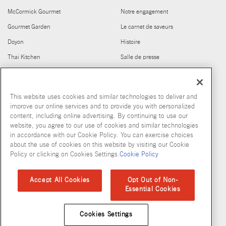
McCormick Gourmet
Notre engagement
Gourmet Garden
Le carnet de saveurs
Doyon
Histoire
Thai Kitchen
Salle de presse
Cholula
Carrières
Frank's RedHot
Club House pour les Chefs
This website uses cookies and similar technologies to deliver and
Stubb's
Produits abandonnés
improve our online services and to provide you with personalized
content, including online advertising. By continuing to use our
© McCormick & Company, Inc. 2026
website, you agree to our use of cookies and similar technologies
in accordance with our Cookie Policy. You can exercise choices
about the use of cookies on this website by visiting our Cookie
Policy or clicking on Cookies Settings.
Cookie Policy
Politique de confidentialité
Modalités d’utilisation
Politique en matiere de fichiers temoins
Plan du site
Accept All Cookies
Opt Out of Non-
Essential Cookies
Normes d'accessibilité
Cookies Settings