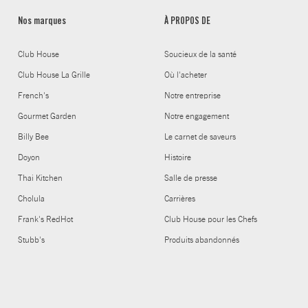
Nos marques
À PROPOS DE
Club House
Soucieux de la santé
Club House La Grille
Où l'acheter
French's
Notre entreprise
Gourmet Garden
Notre engagement
Billy Bee
Le carnet de saveurs
Doyon
Histoire
Thai Kitchen
Salle de presse
Cholula
Carrières
Frank's RedHot
Club House pour les Chefs
Stubb's
Produits abandonnés