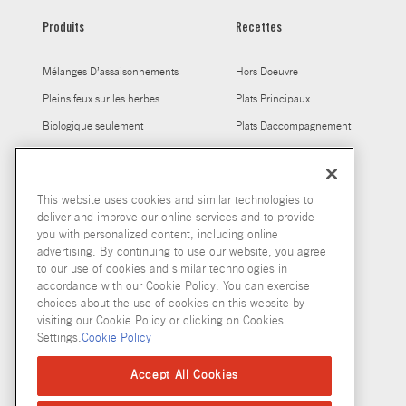
Produits
Recettes
Mélanges D’assaisonnements
Hors Doeuvre
Pleins feux sur les herbes
Plats Principaux
Biologique seulement
Plats Daccompagnement
Mélanges à Sauce
Les épices, tout simplement
This website uses cookies and similar technologies to
Bouillon
deliver and improve our online services and to provide
you with personalized content, including online
advertising. By continuing to use our website, you agree
to our use of cookies and similar technologies in
accordance with our Cookie Policy. You can exercise
choices about the use of cookies on this website by
visiting our Cookie Policy or clicking on Cookies
Settings.
Cookie Policy
© McCormick & Company, Inc. 2026
Accept All Cookies