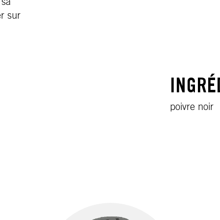
 sa
er sur
INGRÉ
poivre noir