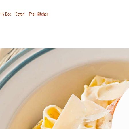
lly Bee
Doyon
Thai Kitchen