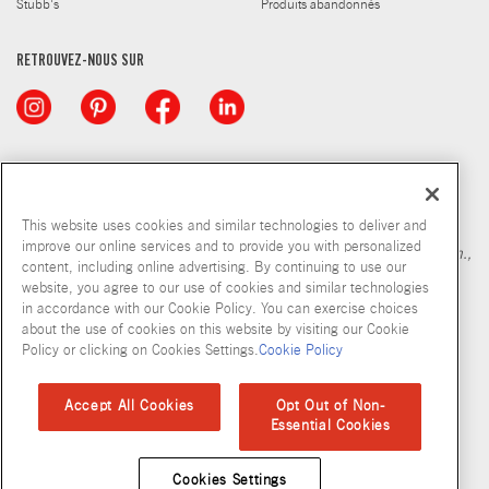
Stubb's
Produits abandonnés
RETROUVEZ-NOUS SUR
© McCormick & Company, Inc. 2026
This website uses cookies and similar technologies to deliver and
improve our online services and to provide you with personalized
*Source : Nielsen MarketTrack, marché québécois des épic., pharm.,
content, including online advertising. By continuing to use our
gr. surf., entr. et grossistes, période de 52 semaines se terminant le
website, you agree to our use of cookies and similar technologies
29 janvier 2022, total des assaisonnements pour
in accordance with our Cookie Policy. You can exercise choices
grillades = marinades + assaisonnements BBQ + sauce BBQ.
about the use of cookies on this website by visiting our Cookie
Policy or clicking on Cookies Settings.
Cookie Policy
Politique de confidentialité
Modalités d’utilisation
Politique en matiere de fichiers temoins
Plan du site
Accept All Cookies
Opt Out of Non-
Essential Cookies
Normes d'accessibilité
Cookies Settings