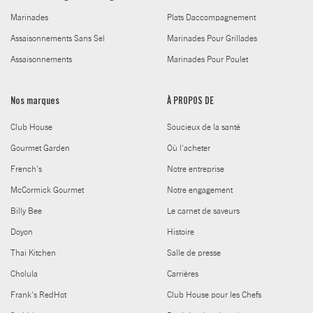
Marinades
Plats Daccompagnement
Assaisonnements Sans Sel
Marinades Pour Grillades
Assaisonnements
Marinades Pour Poulet
Nos marques
À PROPOS DE
Club House
Soucieux de la santé
Gourmet Garden
Où l'acheter
French's
Notre entreprise
McCormick Gourmet
Notre engagement
Billy Bee
Le carnet de saveurs
Doyon
Histoire
Thai Kitchen
Salle de presse
Cholula
Carrières
Frank's RedHot
Club House pour les Chefs