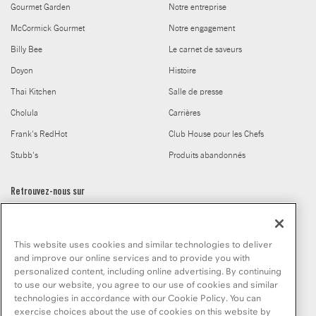
Gourmet Garden
Notre entreprise
McCormick Gourmet
Notre engagement
Billy Bee
Le carnet de saveurs
Doyon
Histoire
Thai Kitchen
Salle de presse
Cholula
Carrières
Frank's RedHot
Club House pour les Chefs
Stubb's
Produits abandonnés
Retrouvez-nous sur
This website uses cookies and similar technologies to deliver
and improve our online services and to provide you with
personalized content, including online advertising. By continuing
to use our website, you agree to our use of cookies and similar
© McCormick & Company, Inc. 2026
technologies in accordance with our Cookie Policy. You can
exercise choices about the use of cookies on this website by