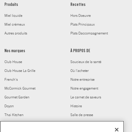
Produits
Recettes
Miel liquide
Hors Doeuvre
Miel crémeux
Plats Principaux
Autres produits
Plats Daccompagnement
Nos marques
À PROPOS DE
Club House
Soucieux de la santé
Club House La Grille
Où l'acheter
French's
Notre entreprise
McCormick Gourmet
Notre engagement
Gourmet Garden
Le carnet de saveurs
Doyon
Histoire
Thai Kitchen
Salle de presse
Cholula
Carrières