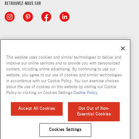
RETROUVEZ-NOUS SUR
This website uses cookies and similar technologies to deliver and
improve our online services and to provide you with personalized
content, including online advertising. By continuing to use our
© McCormick & Company, Inc. 2026
website, you agree to our use of cookies and similar technologies
in accordance with our Cookie Policy. You can exercise choices
about the use of cookies on this website by visiting our Cookie
Policy or clicking on Cookies Settings.
Cookie Policy
Politique de confidentialité
Modalités d’utilisation
Politique en matiere de fichiers temoins
Plan du site
Accept All Cookies
Opt Out of Non-
Essential Cookies
Normes d'accessibilité
Cookies Settings