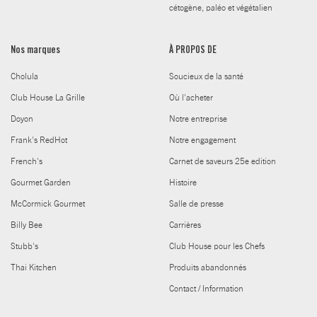
cétogène, paléo et végétalien
Nos marques
À PROPOS DE
Cholula
Soucieux de la santé
Club House La Grille
Où l'acheter
Doyon
Notre entreprise
Frank's RedHot
Notre engagement
French's
Carnet de saveurs 25e edition
Gourmet Garden
Histoire
McCormick Gourmet
Salle de presse
Billy Bee
Carrières
Stubb's
Club House pour les Chefs
Thai Kitchen
Produits abandonnés
Contact / Information