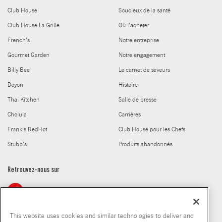
Club House
Soucieux de la santé
Club House La Grille
Où l'acheter
French's
Notre entreprise
Gourmet Garden
Notre engagement
Billy Bee
Le carnet de saveurs
Doyon
Histoire
Thai Kitchen
Salle de presse
Cholula
Carrières
Frank's RedHot
Club House pour les Chefs
Stubb's
Produits abandonnés
Retrouvez-nous sur
This website uses cookies and similar technologies to deliver and